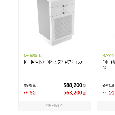
NV-1050_INI
NV-990_
[이니렌탈]노바이러스 공기살균기 150
[이니렌
32
588,200
월렌탈료
월렌탈료
원
563,200
카드할인
카드할인
원
렌탈신청하기