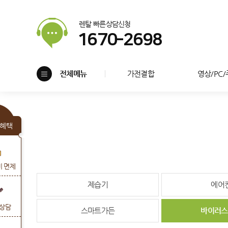
렌탈 빠른상담신청
1670-2698
전체메뉴
가전결합
영상/PC
혜택
비 면제
제습기
에어
상담
스마트가든
바이러스