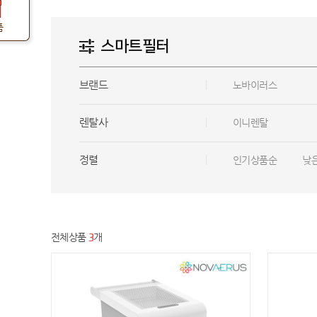
품
스마트필터
브랜드
노바이러스
렌탈사
이니렌탈
정렬
인기상품순
낮
전체상품
3
개