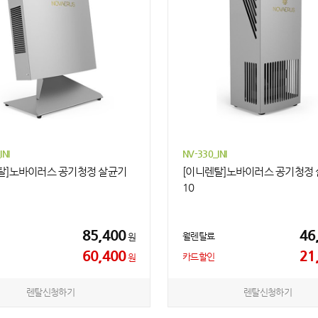
INI
NV-330_INI
탈]노바이러스 공기청정 살균기
[이니렌탈]노바이러스 공기청정
10
85,400
46
월렌탈료
원
60,400
21
카드할인
원
렌탈신청하기
렌탈신청하기