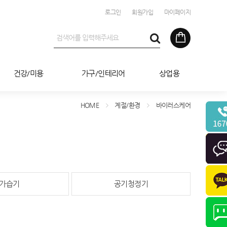
로그인
회원가입
마이페이지
건강/미용
가구/인테리어
상업용
HOME
계절/환경
바이러스케어
가습기
공기청정기