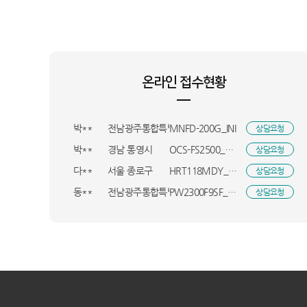
박**
인천 미추홀구
NT960XHA-KC51G_INI
상담요청
손**
서울 광진구
MWW43KH/A_KTA
상담요청
권**
경기 부천시
NT940XMA-KC01B_BSO
상담요청
온라인 접수현황
권**
경기 부천시
NT940XMA-KC01B_BSO
상담요청
한**
SW-S65H_HVE
상담요청
박**
전남광주통합특별시 장성군
MNFD-200G_INI
상담요청
박**
경남 통영시
OCS-FS2500_HVE
상담요청
다**
서울 종로구
HRT118MDY_HVE
상담요청
동**
전남광주통합특별시 영광군
PW2300F9SF_BSO
상담요청
이**
경기 수원시
D625B3601A1A_HVE
상담요청
임**
부산 사상구
SM-X620NZAEKOO_KTA
상담요청
이**
경남 거제시
DXJH193-KWK_HVE
상담요청
이**
경북 구미시
WS2_BSO
상담요청
유**
인천 서구
NT960QHA-KC51G_BSO
상담요청