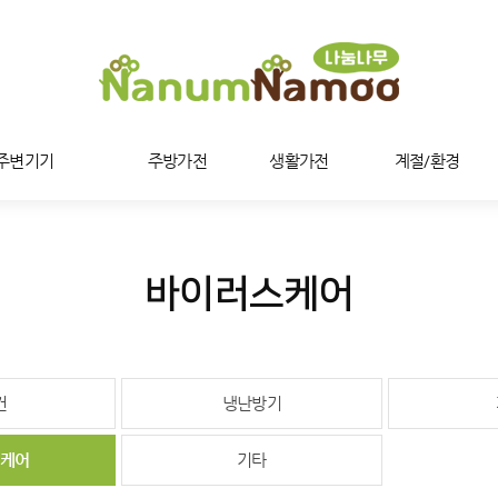
/주변기기
주방가전
생활가전
계절/환경
바이러스케어
컨
냉난방기
케어
기타