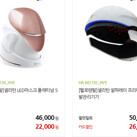
34_HVE
HA-M2192_HVE
탈]셀리턴 LED마스크 플래티넘 5
[헬로렌탈]셀리턴 알파레이 프리
발관리기기
46,000
50
월렌탈료
원
22,000
26
카드할인
원