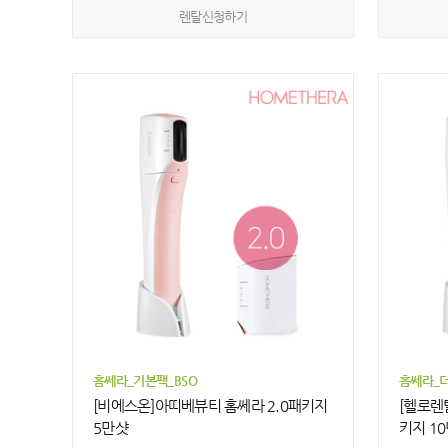
렌탈신청하기
홈쎄라_기본팩_BSO
홈쎄라_더
[비에스온]아띠베뷰티 홈쎄라 2.0패키지
[헬로렌탈
5만샷
키지 1