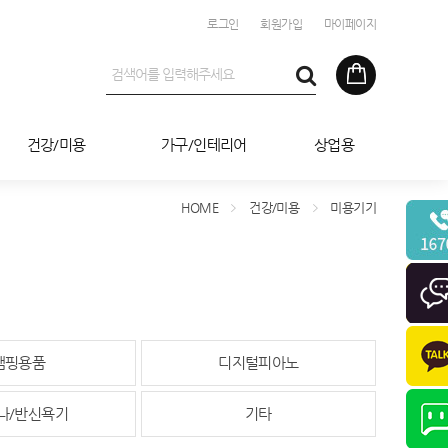
로그인
회원가입
마이페이지
건강/미용
가구/인테리어
상업용
HOME
건강/미용
미용기기
캠핑용품
디지털피아노
나/반신욕기
기타