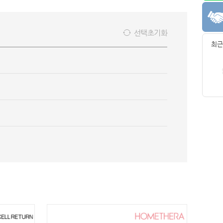
선택초기화
최근