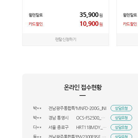
35,900
월렌탈료
월렌탈료
원
10,900
카드할인
카드할인
원
렌탈신청하기
박**
인천 미추홀구
NT960XHA-KC51G_INI
상담요청
손**
서울 광진구
MWW43KH/A_KTA
상담요청
권**
경기 부천시
NT940XMA-KC01B_BSO
상담요청
온라인 접수현황
권**
경기 부천시
NT940XMA-KC01B_BSO
상담요청
한**
SW-S65H_HVE
상담요청
박**
전남광주통합특별시 장성군
MNFD-200G_INI
상담요청
박**
경남 통영시
OCS-FS2500_HVE
상담요청
다**
서울 종로구
HRT118MDY_HVE
상담요청
동**
전남광주통합특별시 영광군
PW2300F9SF_BSO
상담요청