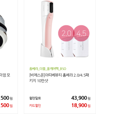
홈쎄라_더블_올케어팩_BSO
미엄 모
[비에스온]아띠베뷰티 홈쎄라 2.0/4.5패
키지 10만샷
,500
43,900
월렌탈료
원
원
,500
18,900
카드할인
원
원