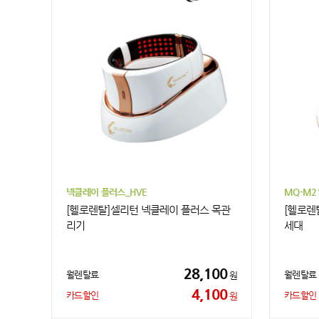
넥클레이 플러스_HVE
MQ-M21
[헬로렌탈]셀리턴 넥클레이 플러스 목관
[헬로렌
리기
세대
28,100
월렌탈료
월렌탈료
원
4,100
카드할인
카드할인
원