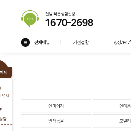
렌탈 빠른상담신청
1670-2698
전체메뉴
가전결합
영상/PC
혜택
비 면제
안마의자
안마용
상담
반려동물
모빌리