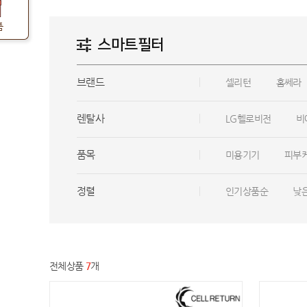
품
스마트필터
브랜드
셀리턴
홈쎄라
렌탈사
LG헬로비전
비
품목
미용기기
피부
정렬
인기상품순
낮
전체상품
7
개