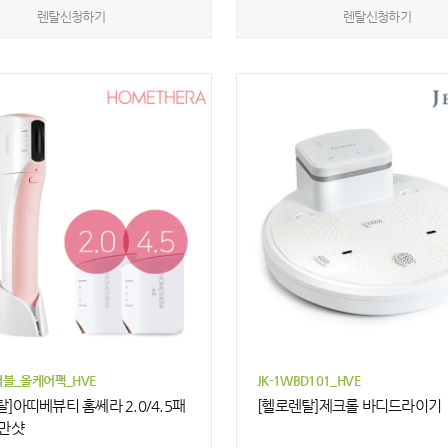
렌탈신청하기
렌탈신청하기
블_올케어팩_HVE
JK-1WBD101_HVE
]아띠베뷰티 홈쎄라 2.0/4.5패
[헬로렌탈]제크롤 바디드라이기
0만샷