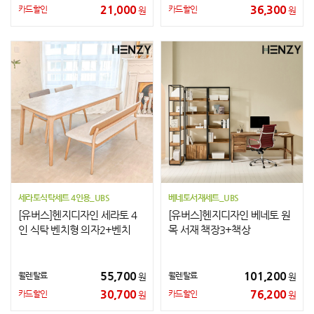
21,000
36,300
카드할인
카드할인
원
원
세라토식탁세트 4인용_UBS
베네토서재세트_UBS
[유버스]헨지디자인 세라토 4
[유버스]헨지디자인 베네토 원
인 식탁 벤치형 의자2+벤치
목 서재 책장3+책상
55,700
101,200
월렌탈료
월렌탈료
원
원
30,700
76,200
카드할인
카드할인
원
원