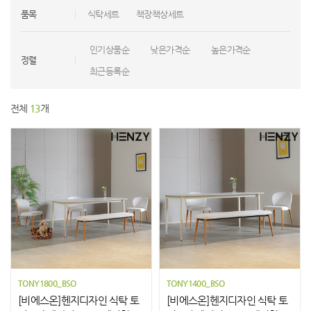
품목
식탁세트
책장책상세트
인기상품순
낮은가격순
높은가격순
정렬
최근등록순
전체
13
개
TONY1800_BSO
TONY1400_BSO
[비에스온]헨지디자인 식탁 토
[비에스온]헨지디자인 식탁 토