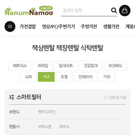
가전결합
영상/PC/주변기기
주방가전
생활가전
계절
책상렌탈 책장렌탈 식탁렌탈
매트리스
프레임
침대세트
건강침대
모션베드
소파
가구
조명
인테리어
기타
스마트필터
선택초기화
브랜드
헨지디자인
렌탈사
비에스온
유버스