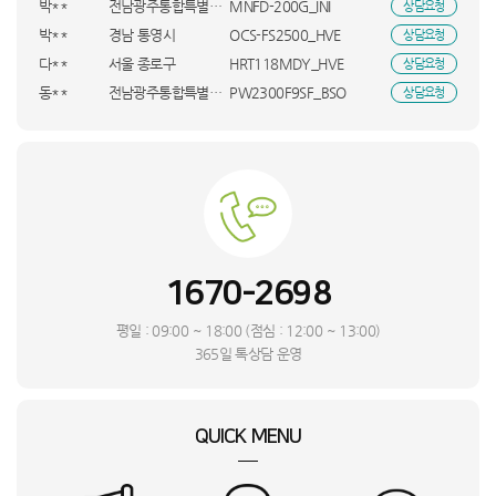
박**
경남 통영시
OCS-FS2500_HVE
상담요청
다**
서울 종로구
HRT118MDY_HVE
상담요청
동**
전남광주통합특별시 영광군
PW2300F9SF_BSO
상담요청
이**
경기 수원시
D625B3601A1A_HVE
상담요청
임**
부산 사상구
SM-X620NZAEKOO_KTA
상담요청
이**
경남 거제시
DXJH193-KWK_HVE
상담요청
이**
경북 구미시
WS2_BSO
상담요청
유**
인천 서구
NT960QHA-KC51G_BSO
상담요청
유**
인천 서구
NT960QHA-KC51G_BSO
상담요청
조**
충남 천안시
누누 7100ST_UBS
상담요청
1670-2698
정**
경남 거제시
FD3EWWS_HVE
상담요청
이**
울산 북구
Mini3 프로(RC)_INI
상담요청
평일 : 09:00 ~ 18:00 (점심 : 12:00 ~ 13:00)
신**
경기 파주시
AS305DWWA_SMT
상담요청
365일 톡상담 운영
정**
인천 연수구
RCO-060CG_INI
상담요청
이**
RWP54421BF7M_KTA
상담요청
QUICK MENU
최**
서울 관악구
MADW-0901A_DYA
상담요청
정**
서울 구로구
MCNH4KH/A_KTA
상담요청
우**
경북 영덕군
MADW-0901A_DYA
상담요청