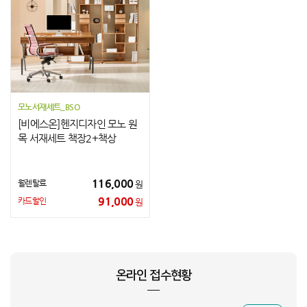
모노서재세트_BSO
[비에스온]헨지디자인 모노 원
목 서재세트 책장2+책상
116,000
월렌탈료
원
91,000
카드할인
원
박**
인천 미추홀구
NT960XHA-KC51G_INI
상담요청
손**
서울 광진구
MWW43KH/A_KTA
상담요청
권**
경기 부천시
NT940XMA-KC01B_BSO
상담요청
권**
경기 부천시
NT940XMA-KC01B_BSO
상담요청
온라인 접수현황
한**
SW-S65H_HVE
상담요청
박**
전남광주통합특별시 장성군
MNFD-200G_INI
상담요청