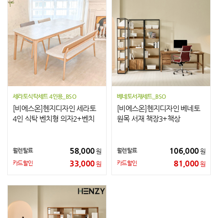
세라토식탁세트 4인용_BSO
베네토서재세트_BSO
[비에스온]헨지디자인 세라토
[비에스온]헨지디자인 베네토
4인 식탁 벤치형 의자2+벤치
원목 서재 책장3+책상
58,000
106,000
월렌탈료
월렌탈료
원
원
33,000
81,000
카드할인
카드할인
원
원