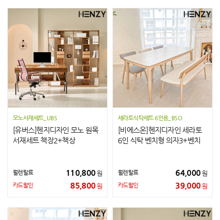
모노서재세트_UBS
세라토식탁세트 6인용_BSO
[유버스]헨지디자인 모노 원목
[비에스온]헨지디자인 세라토
서재세트 책장2+책상
6인 식탁 벤치형 의자3+벤치
110,800
64,000
월렌탈료
월렌탈료
원
원
85,800
39,000
카드할인
카드할인
원
원