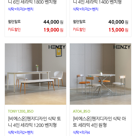
니 6인 세라믹 1800 벤치형
니 4인 세라믹 1400 벤치형
식탁+의자3+벤치
식탁+의자2+벤치
44,000
40,000
월렌탈료
월렌탈료
원
원
19,000
15,000
카드할인
카드할인
원
원
TONY1200_BSO
ATO4_BSO
[비에스온]헨지디자인 식탁 토
[비에스온]헨지디자인 식탁 아
니 4인 세라믹 1200 벤치형
토 세라믹 4인 원형
식탁+의자2+벤치
식탁+의자4